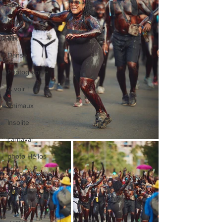
Sport
Nature
Mix
Danse
Photographie
A voir !
Animaux
Insolite
carnaval
photo Hélios
concert
hip-hop
glamour