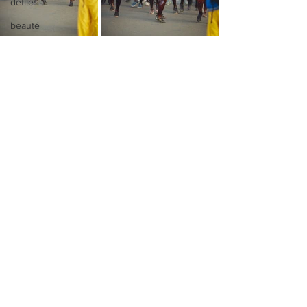
défilé
beauté