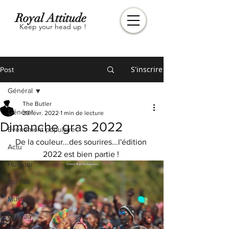
Royal Attitude
Keep your head up !
S'inscrire
Post
Général
The Butler
Général
28 févr. 2022
1 min de lecture
Dimanche gras 2022
Evénement populaire
De la couleur...des sourires...l'édition 
Actu
2022 est bien partie ! 
Humour
Portrait
Musique
Cinéma