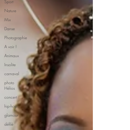
Sport
Nature
Mix
Danse
Photographie
A voir !
Animaux
Insolite
carnaval
photo
Hélios
concert
hip-hop
glamour
défilé