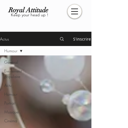
Royal Attitude
Keep your head up !
Actus
S'inscrire
Humour
Général
Evénement
populaire
Actu
Humour
Portrait
Musique
Cinéma