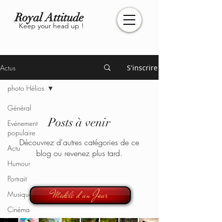
Royal Attitude
Keep your head up !
Actus
S'inscrire
photo Hélios
Général
Posts à venir
Evénement
populaire
Découvrez d'autres catégories de ce
Actu
blog ou revenez plus tard.
Humour
Portrait
Modèle d'un Jour
Musique
Cinéma