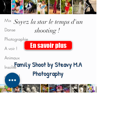
Sport
Nature
Mix
Soyez la star le temps d'un
shooting !
Danse
Photographie
En savoir plus
A voir !
Animaux
Family Shoot by Steavy M.A
Insolite
Photography
carnaval
photo Hélios
concert
En savoir plus
hip-hop
glamour
défilé
beauté
©2018 by Royal Attitude