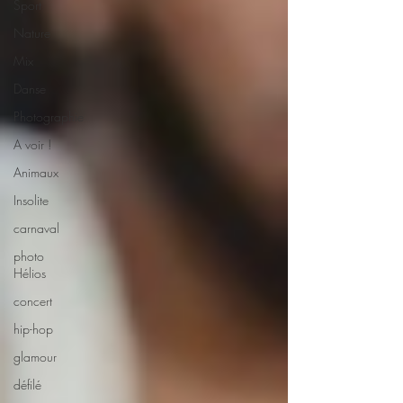
Sport
Nature
Mix
Danse
Photographie
A voir !
Animaux
Insolite
carnaval
photo
Hélios
concert
hip-hop
glamour
défilé