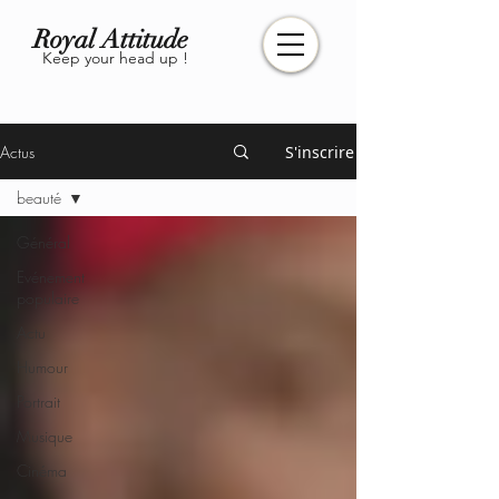
Royal Attitude
Keep your head up !
Actus
S'inscrire
beauté
Général
Evénement
populaire
Actu
Humour
Portrait
Musique
Cinéma